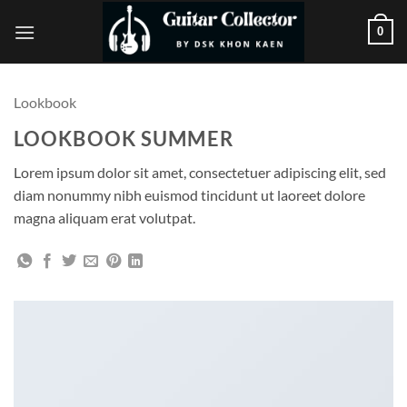
ข้าม
0
ไป
ยัง
เนื้อหา
Lookbook
LOOKBOOK SUMMER
Lorem ipsum dolor sit amet, consectetuer adipiscing elit, sed
diam nonummy nibh euismod tincidunt ut laoreet dolore
magna aliquam erat volutpat.