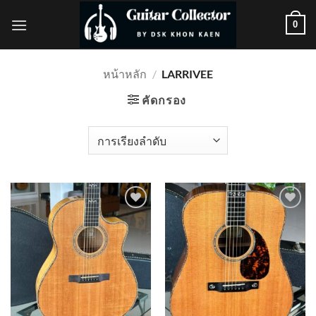
ข้าม
0
ไป
ยัง
เนื้อหา
หน้าหลัก
/
LARRIVEE
คัดกรอง
Add to
Add to
wishlist
wishlist