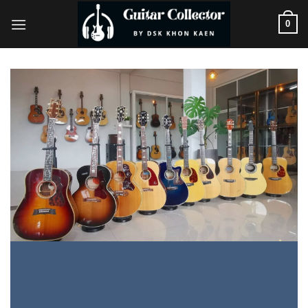
ข้าม
0
ไป
ยัง
เนื้อหา